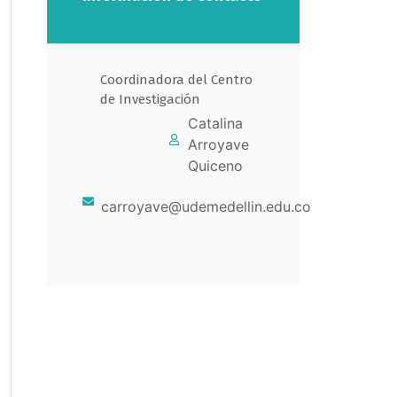
Coordinadora del Centro
de Investigación
Catalina
Arroyave
Quiceno
carroyave@udemedellin.edu.co