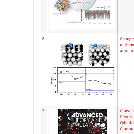
6
Changes
of β-m
atom of
7
Convol
Revers
Cylindr
Composi