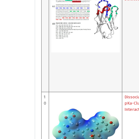
1
Dissoci
0
pKa-Clu
Interac