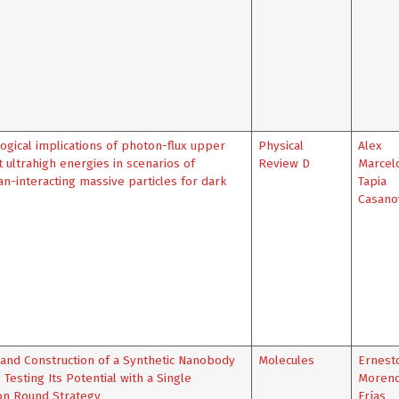
gical implications of photon-flux upper
Physical
Alex
at ultrahigh energies in scenarios of
Review D
Marcel
an-interacting massive particles for dark
Tapia
Casano
and Construction of a Synthetic Nanobody
Molecules
Ernest
: Testing Its Potential with a Single
Moren
on Round Strategy
Frías