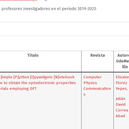
 profesores investigadores en el periodo 2019-2023:
Título
Revista
Autor
UdeMe
llín
S]imple [P]ython [I]pywidgets [N]otebook
Computer
Elizabe
ce to obtain the optoelectronic properties
Physics
Florez
rials employing DFT
Communication
Yepes
,
s
Julián
David
Correa
Abad