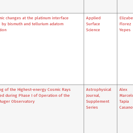
nic changes at the platinum interface
Applied
Elizabe
 by bismuth and tellurium adatom
Surface
Florez
tion
Science
Yepes
og of the Highest-energy Cosmic Rays
Astrophysical
Alex
d during Phase I of Operation of the
Journal,
Marcel
 Auger Observatory
Supplement
Tapia
Series
Casano