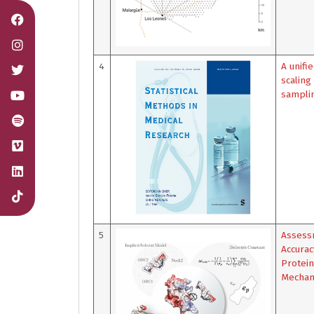
4
A unifi
scaling
samplin
5
Assess
Accurac
Protein
Mechan