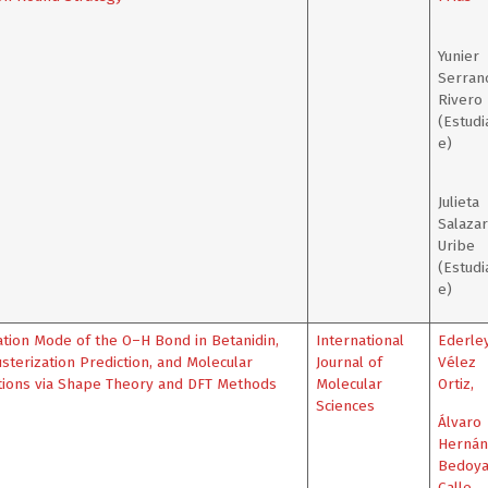
Yunier
Serran
Rivero
(Estudi
e)
Julieta
Salazar
Uribe
(Estudi
e)
ation Mode of the O–H Bond in Betanidin,
International
Ederle
sterization Prediction, and Molecular
Journal of
Vélez
tions via Shape Theory and DFT Methods
Molecular
Ortiz
,
Sciences
Álvaro
Hernán
Bedoy
Calle
,