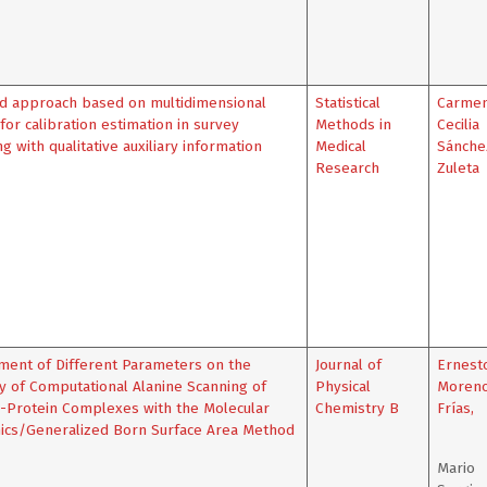
ed approach based on multidimensional
Statistical
Carme
 for calibration estimation in survey
Methods in
Cecilia
g with qualitative auxiliary information
Medical
Sánche
Research
Zuleta
ment of Different Parameters on the
Journal of
Ernest
y of Computational Alanine Scanning of
Physical
Moren
-Protein Complexes with the Molecular
Chemistry B
Frías
,
ics/Generalized Born Surface Area Method
Mario