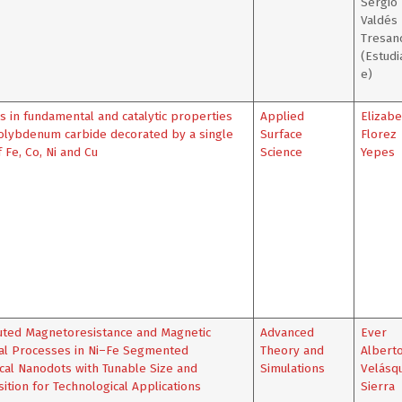
Sergio
Valdés
Tresan
(Estudi
e)
 in fundamental and catalytic properties
Applied
Elizabe
olybdenum carbide decorated by a single
Surface
Florez
 Fe, Co, Ni and Cu
Science
Yepes
uted Magnetoresistance and Magnetic
Advanced
Ever
al Processes in Ni–Fe Segmented
Theory and
Albert
ical Nanodots with Tunable Size and
Simulations
Velásq
tion for Technological Applications
Sierra