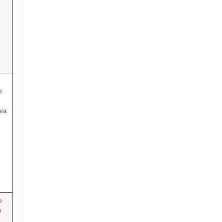
o
va
o
o