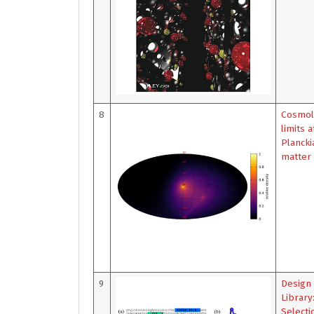
8
Cosmolo
limits 
Plancki
matter
9
Design 
Library
Selecti