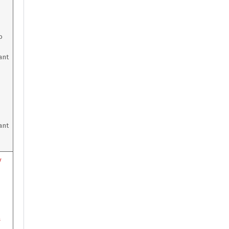
o
ant
ant
y
a