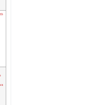
th
o
va