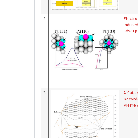
2
Electro
induced
adsorp
3
A Catal
Recorde
Pierre