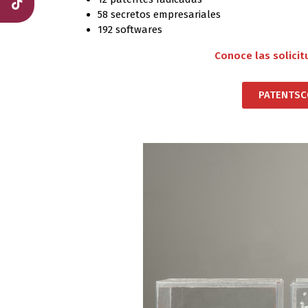
58 secretos empresariales
192 softwares
Conoce las solicit
PATENTSC