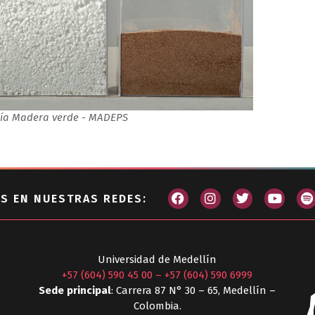
ía Madera verde - MADEPS
S EN NUESTRAS REDES:
Universidad de Medellín
+57 (604) 590 45 00
–
+57 (604) 590 6999
Sede principal
: Carrera 87 N° 30 – 65, Medellín –
Colombia.